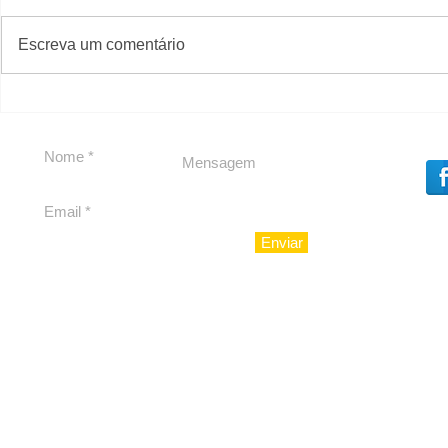
#S
#Sugestões
CAJUCID
Escreva um comentário
Carolina Herrera traz
experiência 212 Mansion
para São Paulo
Enviar