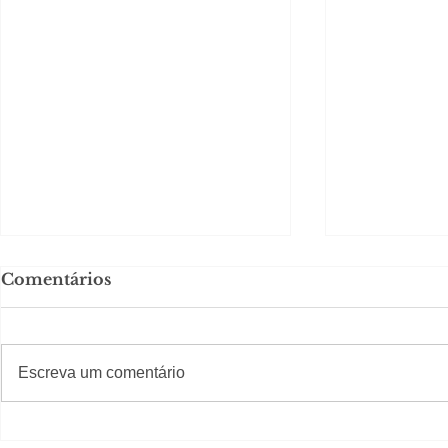
Comentários
#S
#Sugestões
CAJUCID
Escreva um comentário
Carolina Herrera traz