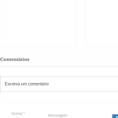
Comentários
#S
#Sugestões
Escreva um comentário
Segurança jurídica em
Private C
debate
Caju