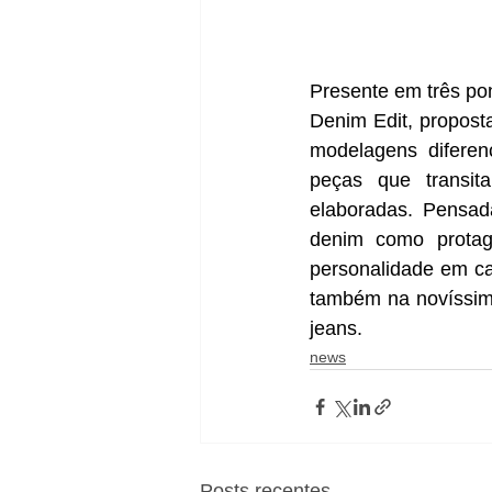
Presente em três pon
Denim Edit, propost
modelagens diferen
peças que transit
elaboradas. Pensada
denim como protag
personalidade em ca
também na novíssima
jeans.
news
Posts recentes