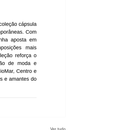
coleção cápsula 
mporâneas. Com 
inha aposta em 
posições mais 
eção reforça o 
ção de moda e 
oMar, Centro e 
as e amantes do 
Ver tudo