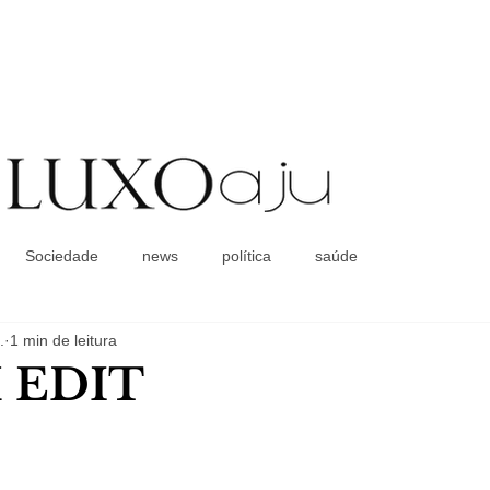
Coluna Social
Sociedade
news
política
saúde
.
1 min de leitura
 EDIT