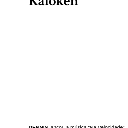
Kaioken
DENNIS
 lançou a música “Na Velocidade”. 