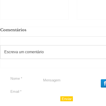
Comentários
#S
#Sugestões
CAJUCID
Escreva um comentário
Carolina Herrera traz
experiência 212 Mansion
para São Paulo
Enviar