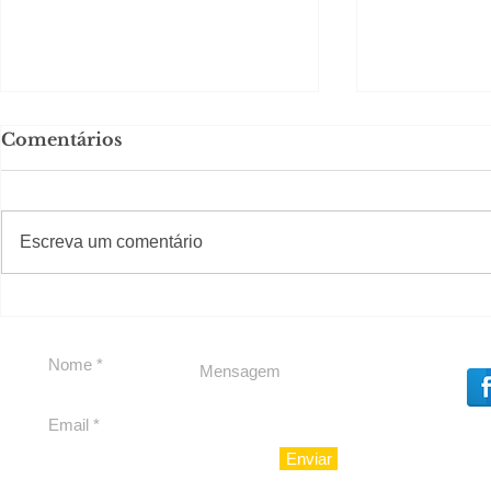
Comentários
#S
#Sugestões
Escreva um comentário
Política by Adiberto de
Tradição e
Souza
23 Anos da
Imobiliári
Enviar