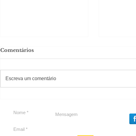
Comentários
#S
#Sugestões
CAJUCID
Escreva um comentário
Carolina Herrera traz
experiência 212 Mansion
para São Paulo