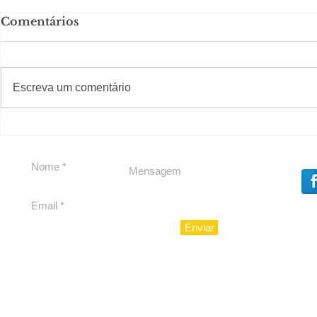
Comentários
#S
#Sugestões
Escreva um comentário
Segurança jurídica em
Private C
debate
Caju
Enviar