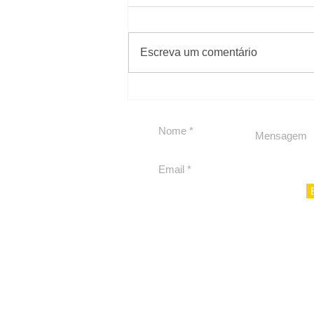
#Sugestões
Escreva um comentário
Segurança jurídica em
debate