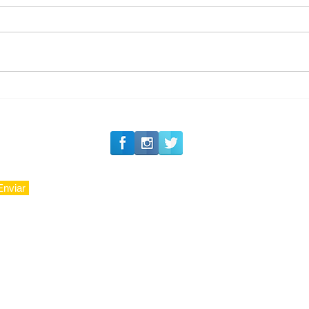
#Siga o Luxo_Aju
Private Concierge da
Caju
Enviar