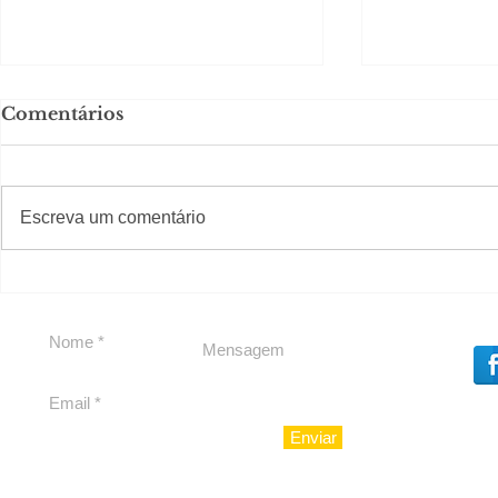
Comentários
#S
#Sugestões
Escreva um comentário
Em Nossa Senhora das
Carolina H
Dores, lideranças
experiênc
reforçam apoio a
para São 
Cláudio Mitidieri
Enviar