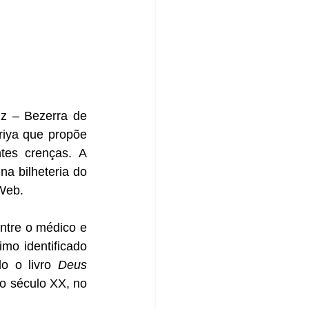
z – Bezerra de 
ya que propõe 
tes crenças. A 
 bilheteria do 
 Web.
entre o médico e 
mo identificado 
o o livro 
Deus 
o século XX, no 