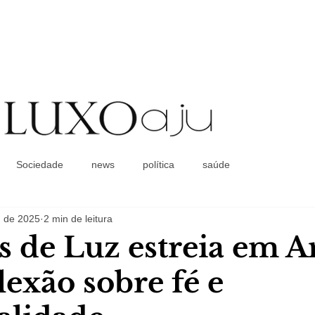
Coluna Social
Sociedade
news
política
saúde
. de 2025
2 min de leitura
s de Luz estreia em A
lexão sobre fé e