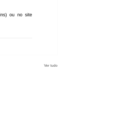
Ingressos: Na bilheteria do teatro, loja Bebella Charme (Shopping Jardins) ou no site 
Ver tudo