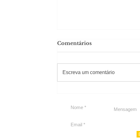
Comentários
#Sugestões
Escreva um comentário
LIV CONECTA