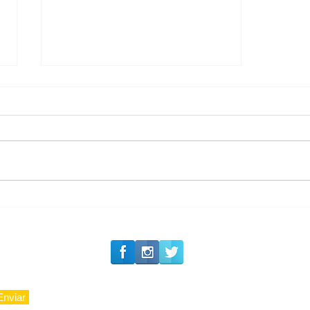
#Siga o Luxo_Aju
Política boy Adiberto de
Souza
Enviar