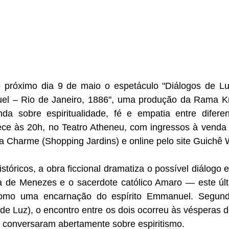
 próximo dia 9 de maio o espetáculo "Diálogos de Lu
 – Rio de Janeiro, 1886", uma produção da Rama Kri
da sobre espiritualidade, fé e empatia entre diferen
ce às 20h, no Teatro Atheneu, com ingressos à venda na
lla Charme (Shopping Jardins) e online pelo site Guichê
stóricos, a obra ficcional dramatiza o possível diálogo 
ra de Menezes e o sacerdote católico Amaro — este últi
como uma encarnação do espírito Emmanuel. Segund
 de Luz), o encontro entre os dois ocorreu às vésperas d
e conversaram abertamente sobre espiritismo.