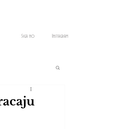
Siga no
Instagram
racaju