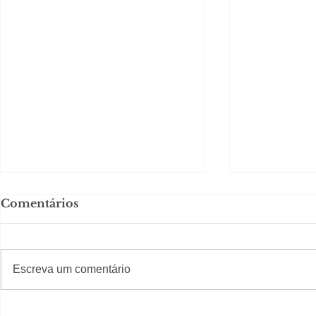
Comentários
#S
#Sugestões
Escreva um comentário
Segurança jurídica em
Private C