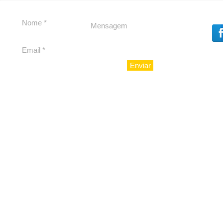
debate
Caju
Enviar