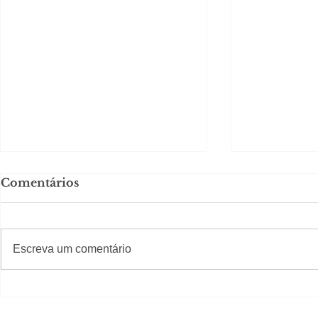
Comentários
#S
#Sugestões
CAJUCID
Escreva um comentário
Carolina Herrera traz
experiência 212 Mansion