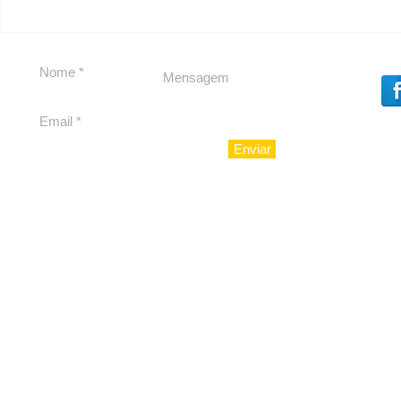
Segurança jurídica em
Private C
debate
Caju
Enviar