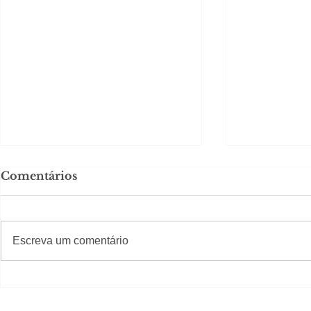
Comentários
#S
#Sugestões
Escreva um comentário
Segurança jurídica em
Private C
debate
Caju