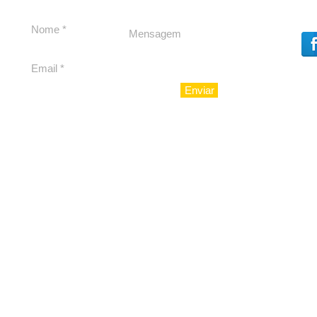
Dores, lideranças
experiênc
reforçam apoio a
para São 
Cláudio Mitidieri
Enviar