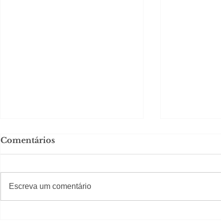
Comentários
#S
#Sugestões
Escreva um comentário
Em Nossa Senhora das
Carolina H