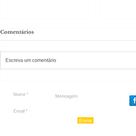
Comentários
#S
#Sugestões
Escreva um comentário
Política by Adiberto de
Tradição e
Souza
23 Anos da
Imobiliári
Enviar