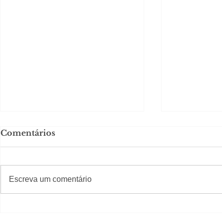
Comentários
#S
#Sugestões
CAJUCID
Escreva um comentário
Carolina Herrera traz
experiência 212 Mansion