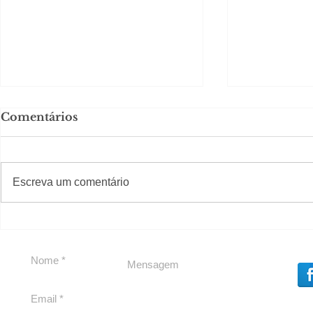
Comentários
#S
#Sugestões
Escreva um comentário
Segurança jurídica em
Private C
debate
Caju