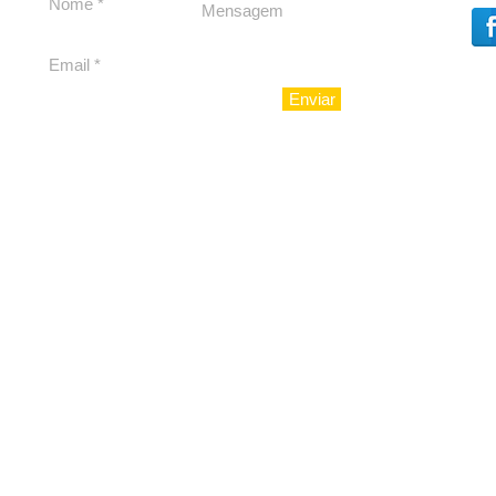
com avent
Teatro At
Enviar
© 2010 - LuxoAju sociedad