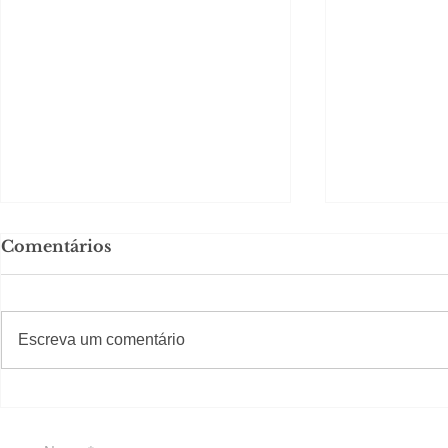
Comentários
#S
#Sugestões
Escreva um comentário
Agenda pelo interior
Aracaju r
espetáculo
"Spidey e