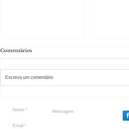
Comentários
#S
#Sugestões
CAJUCID
Escreva um comentário
Carolina Herrera traz
experiência 212 Mansion
para São Paulo