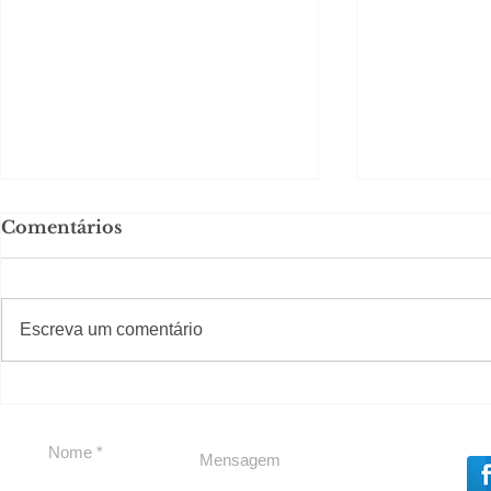
Comentários
Solteirou!
#S
#Sugestões
Escreva um comentário
Romance n