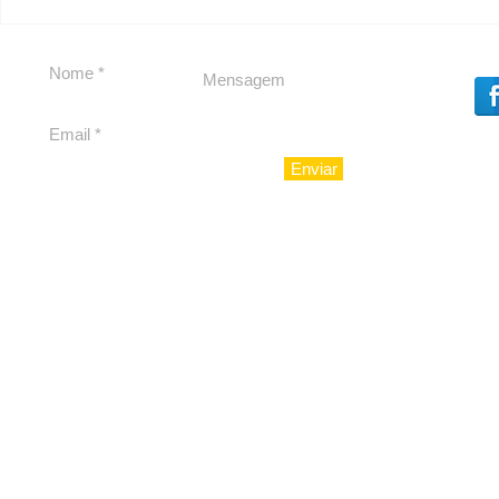
Segurança jurídica em
Private C
debate
Caju
Enviar