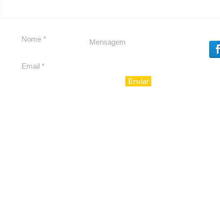
Em Nossa Senhora das
Carolina H
Dores, lideranças
experiênc
reforçam apoio a
para São 
Cláudio Mitidieri
Enviar