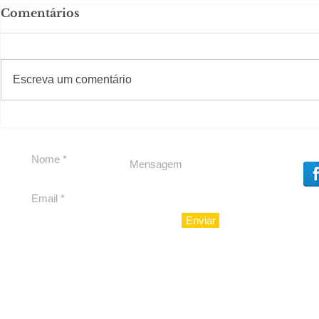
Comentários
#S
#Sugestões
CAJUCID
Escreva um comentário
Carolina Herrera traz
experiência 212 Mansion
para São Paulo
Enviar