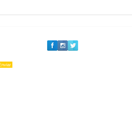
#Siga o Luxo_Aju
Private Concierge da
Caju
Enviar