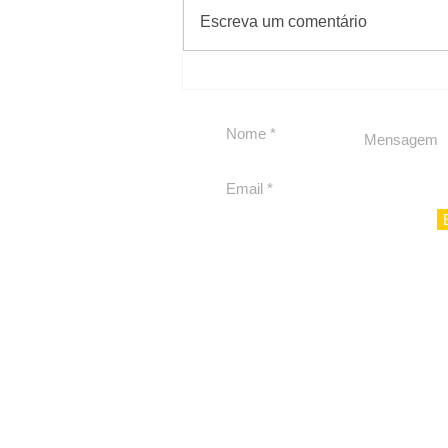
#Sugestões
Escreva um comentário
Segurança jurídica em
debate