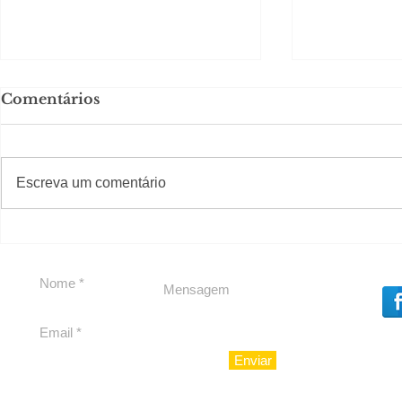
Comentários
#S
#Sugestões
Escreva um comentário
Segurança jurídica em
Private C
debate
Caju
Enviar