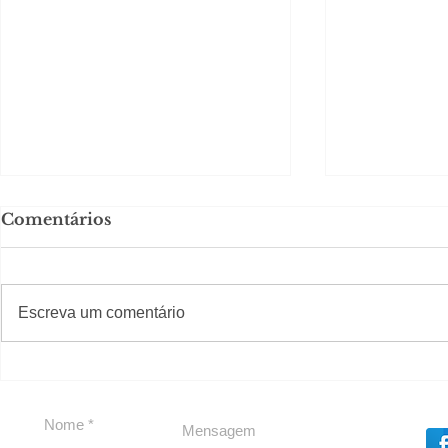
Comentários
#S
#Sugestões
Escreva um comentário
Segurança jurídica em
Private C
debate
Caju