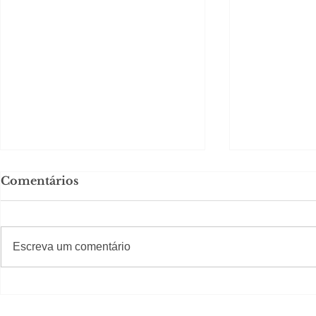
Comentários
#S
#Sugestões
Escreva um comentário
Segurança jurídica em
Private C
debate
Caju