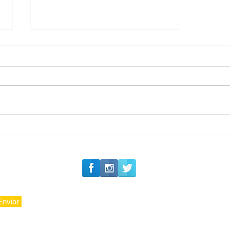
#Siga o Luxo_Aju
Private Concierge da
Caju
Enviar