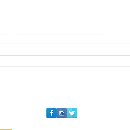
#Siga o Luxo_Aju
Romance na Itália