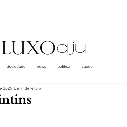
Coluna Social
Sociedade
news
política
saúde
de 2025
1 min de leitura
ntins