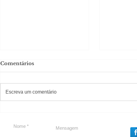
Comentários
Solteirou!
#S
#Sugestões
Escreva um comentário
Romance n