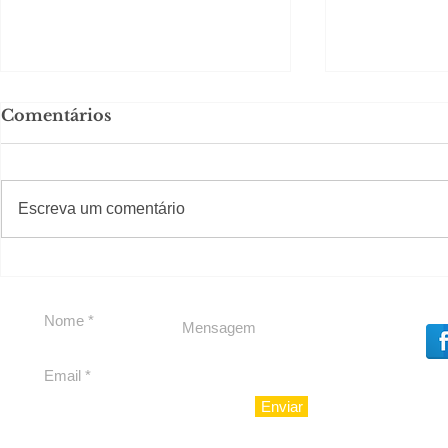
Comentários
#S
#Sugestões
Escreva um comentário
Segurança jurídica em
Private C
debate
Caju
Enviar