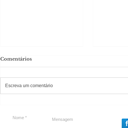
Comentários
#S
#Sugestões
Escreva um comentário
Segurança jurídica em
Private C
debate
Caju