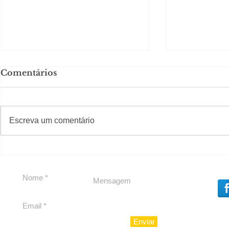
Comentários
#S
#Sugestões
Escreva um comentário
Segurança jurídica em
Private C
debate
Caju
Enviar