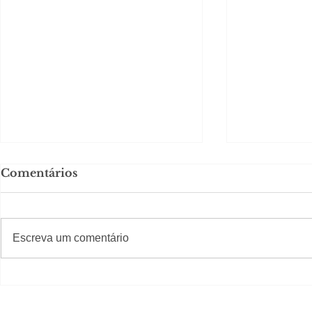
Comentários
#S
#Sugestões
Escreva um comentário
Em Nossa Senhora das
Carolina H
Dores, lideranças
experiênc
reforçam apoio a
para São 