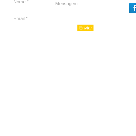
Cláudio Mitidieri
Enviar
© 2010 - LuxoAju sociedad