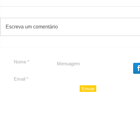
#S
#Sugestões
Escreva um comentário
Segurança jurídica em
Private C
debate
Caju
Enviar