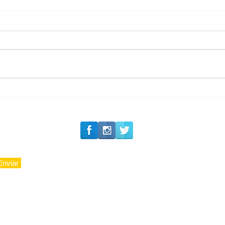
#Siga o Luxo_Aju
Romance na Itália
Enviar