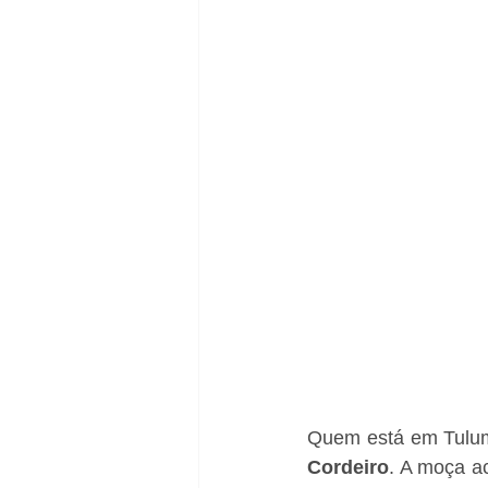
Quem está em Tulum,
Cordeiro
. A moça a