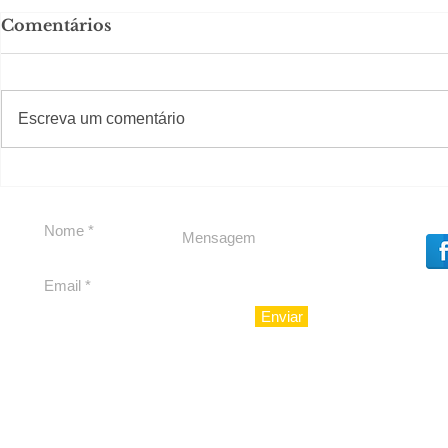
Comentários
#S
#Sugestões
Escreva um comentário
Segurança jurídica em
Private C
debate
Caju
Enviar