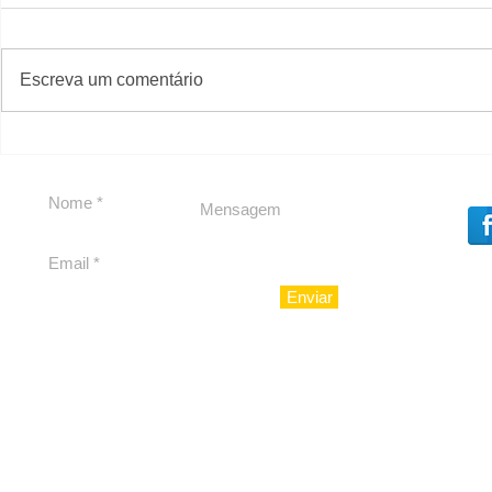
#S
#Sugestões
Escreva um comentário
Segurança jurídica em
Private C
debate
Caju
Enviar