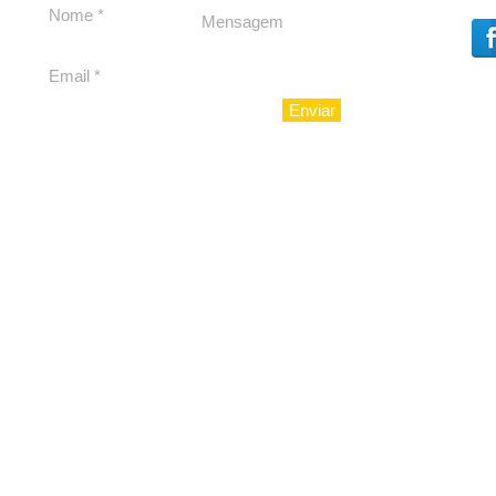
reforçam apoio a
para São 
Cláudio Mitidieri
Enviar