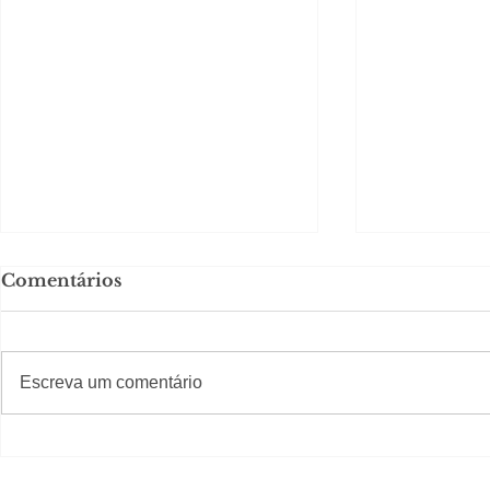
Comentários
#S
#Sugestões
Escreva um comentário
Em Nossa Senhora das
Carolina H
Dores, lideranças
experiênc