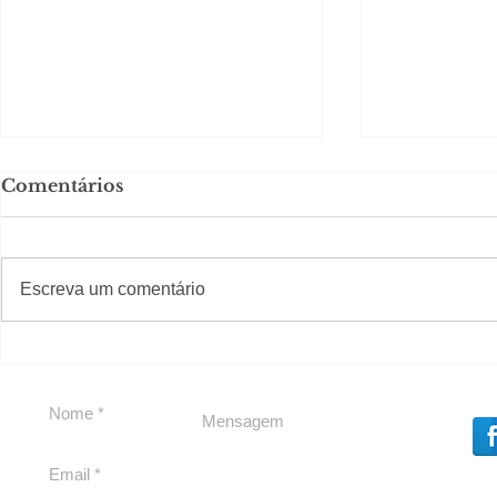
Comentários
#S
#Sugestões
Escreva um comentário
Em Nossa Senhora das
Carolina H
Dores, lideranças
experiênc
reforçam apoio a
para São 
Cláudio Mitidieri