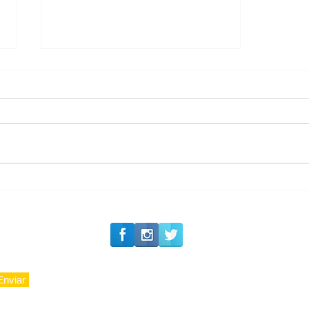
#Siga o Luxo_Aju
Private Concierge da
Caju
Enviar