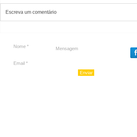
#S
#Sugestões
CAJUCID
Escreva um comentário
Carolina Herrera traz
experiência 212 Mansion
para São Paulo
Enviar