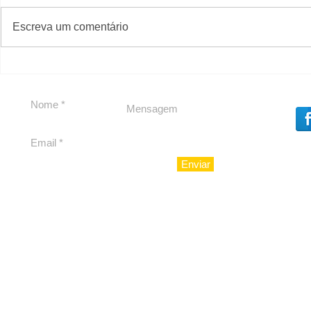
#S
#Sugestões
CAJUCID
Escreva um comentário
Carolina Herrera traz
experiência 212 Mansion
para São Paulo
Enviar