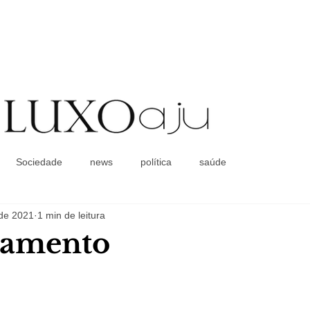
Coluna Social
Sociedade
news
política
saúde
 de 2021
1 min de leitura
namento