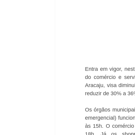
Entra em vigor, nes
do comércio e servi
Aracaju, visa dimin
reduzir de 30% a 36%
Os órgãos municipai
emergencial) funcio
às 15h. O comércio 
18h. Já os shoppi