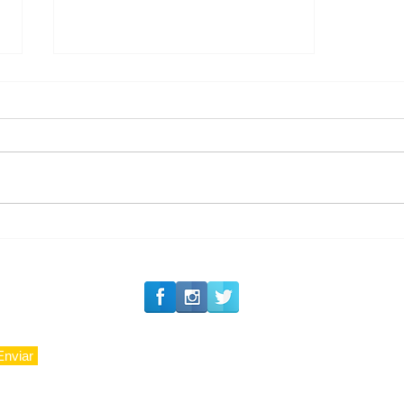
#Siga o Luxo_Aju
Carnaval 2027: Camarote
Nº1 inicia a venda de
ingressos de sua 36ª
edição
Enviar