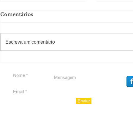
Comentários
#S
#Sugestões
Escreva um comentário
Em Nossa Senhora das
Carolina H
Dores, lideranças
experiênc
reforçam apoio a
para São 
Cláudio Mitidieri
Enviar