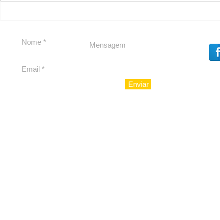
Carolina Herrera traz
experiência 212 Mansion
para São Paulo
Enviar