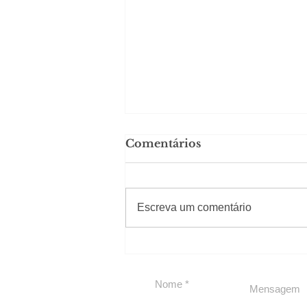
Comentários
#Sugestões
Escreva um comentário
Política by Adiberto de
Souza