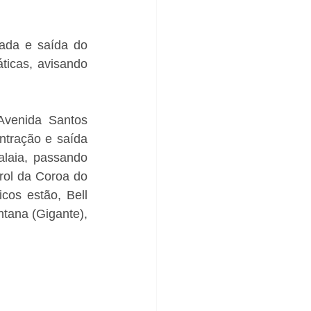
ada e saída do 
icas, avisando 
venida Santos 
tração e saída 
laia, passando 
rol da Coroa do 
os estão, Bell 
ana (Gigante), 