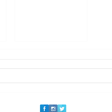
#Siga o Luxo_Aju
Tradição e Excelência:
23 Anos da Valor
Imobiliária