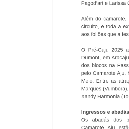
Pagod’art e Larissa 
Além do camarote, a
circuito, e toda a 
aos foliões que a fe
O Pré-Caju 2025 a
Dumont, em Aracaju.
dos blocos na Passa
pelo Camarote Aju, h
Meio. Entre as atra
Marques (Vumbora), 
Xandy Harmonia (Tor
Ingressos e abadá
Os abadás dos bl
Camarote Aju estão