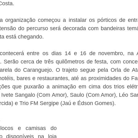
Costa. 
 organização começou a instalar os pórticos de entr
extensão do percurso será decorada com bandeiras temát
sta está chegando. 
contecerá entre os dias 14 e 16 de novembro, na A
 Serão cerca de três quilômetros de festa, com concen
rela do Caranguejo. O trajeto segue pela Orla de Ata
otéis, bares e restaurantes, até as proximidades do Fa
ções que puxarão a animação em cima dos trios elétric
Ivete Sangalo (Com Amor), Saulo (Com Amor), Léo Sant
cida) e Trio FM Sergipe (Jaú e Édson Gomes). 
s
ocos e camisas do 
 disponíveis na loja 