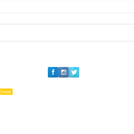
#Siga o Luxo_Aju
Private Concierge da
Caju
Enviar