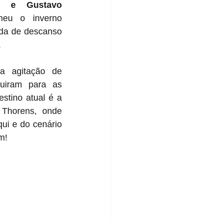
o e Gustavo 
heu o inverno 
da de descanso 
.
a agitação de 
guiram para as 
tino atual é a 
Thorens, onde 
ui e do cenário 
m!